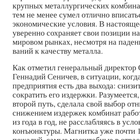
крупных метал­лургических комбин
тем не менее сумел отлично вписать
экономические усло­вия. В настоя
уверенно сохраняет свои позиции н
мировом рынках, несмотря на падени
ваний к качеству металла.
Как отметил генеральный директо
Геннадий Сеничев, в ситуации, когд
пред­приятия есть два выхода: снизи
сократить его издержки. Разумеется
второй путь, сделала свой выбор отн
сниже­нием издержек комбинат рабо
из года в год, не расслабляясь в усл
конъюнктуры. Магнитка уже почти 10
пожалуй, самые масштабные в отрас